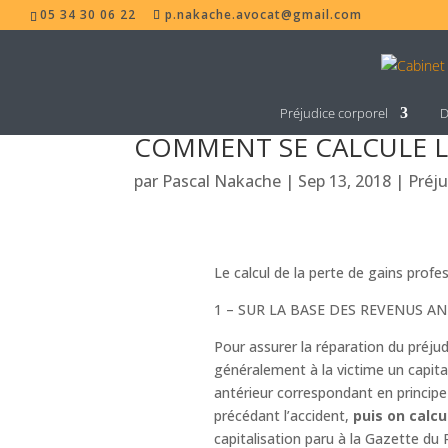
05 34 30 06 22
p.nakache.avocat@gmail.com
Préjudice corporel
D
COMMENT SE CALCULE L
par
Pascal Nakache
|
Sep 13, 2018
|
Préju
Le calcul de la perte de gains profe
1 – SUR LA BASE DES REVENUS A
Pour assurer la réparation du préjud
généralement à la victime un capital
antérieur correspondant en princip
précédant l’accident,
puis on calcu
capitalisation paru à la Gazette du 