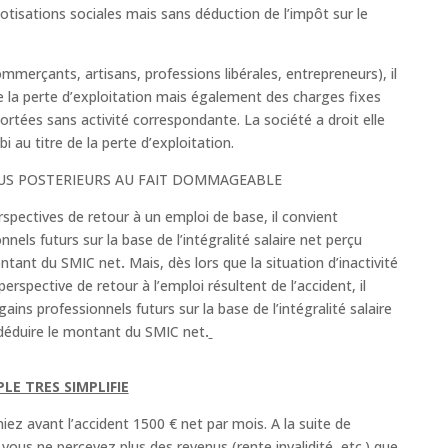
otisations sociales mais sans déduction de l’impôt sur le
ommerçants, artisans, professions libérales, entrepreneurs), il
 la perte d’exploitation mais également des charges fixes
ortées sans activité correspondante. La société a droit elle
i au titre de la perte d’exploitation.
NUS POSTERIEURS AU FAIT DOMMAGEABLE
spectives de retour à un emploi de base, il convient
nnels futurs sur la base de l’intégralité salaire net perçu
ontant du SMIC net
.
Mais, dès lors que la situation d’inactivité
perspective de retour à l’emploi résultent de l’accident, il
ains professionnels futurs sur la base de l’intégralité salaire
 déduire le montant du SMIC net
.
LE TRES SIMPLIFIE
ez avant l’accident 1500 € net par mois. A la suite de
, vous ne percevez plus des revenus (rente invalidité, etc.) que