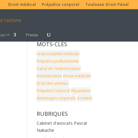
Droit médical
Préjudice corporel
Toulouse Droit Pénal
lus >>
Presse
MOTS-CLÉS
responsabilité médicale
Préjudice professionnel
Calcul de l'indemnisation
Indemnisation
Erreur médicale
Droit des victimes
Préjudice Corporel
Réparation
dommages corporels
Accident
RUBRIQUES
Cabinet d'avocats Pascal
Nakache