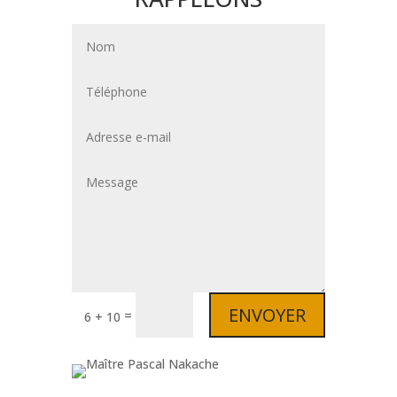
ENVOYER
=
6 + 10