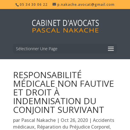
05 34 30 06 22
p.nakache.avocat@gmail.com
Sélectionner Une Page
RESPONSABILITÉ
MÉDICALE NON FAUTIVE
ET DROIT À
INDEMNISATION DU
CONJOINT SURVIVANT
par
Pascal Nakache
|
Oct 26, 2020
|
Accidents
médicaux
,
Réparation du Préjudice Corporel
,