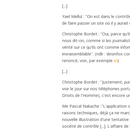
[...]
Yael Mellul : "On est dans le contr
de faire passer un site où il y aurai
Christophe Bordet : "Oui, parce qu'i
nous dit-on, comme si les journalist
vérité sur ce qu'ils ont comme info
invraisemblable". (ndlr : desinfox co
renoncé, voir, par exemple
ici
)
[...]
Christophe Bordet : "Justement, puisq
voir le jour sur nos téléphones port
Droits de l'Homme), c'est encore une
Me Pascal Nakache :"L'application st
raisons techniques, déjà ça ne march
nouvelle illustration d'une tentative
société de contrôle [...]. L'affaire