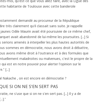
îtes-moi, qu'est-ce que vous allez faire, avec la Ligue des
ette habitante de Toulouse avec cette banderole
instamment demandé au procureur de la République
e très clairement qu'il classait sans suite. Je rappelle
ts jaunes Odile Maurin avait été poursuivie de ce même chef,
rquet avait abandonné de lui-même les poursuites. [...] Si
ous serions amenés à interpeller les plus hautes autorités de
it, nous sommes en démocratie, nous avons droit à débattre,
ous avons même droit à l'outrance et à des formules que
uellement maladroites ou malvenues, c'est le propre de la
 qui est en notre pouvoir pour alerter l'opinion sur le
" [...]
scal Nakache , on est encore en démocratie ?
QUE SI ON NE S'EN SERT PAS
tie, ne s'use que si on ne s'en sert pas. [...] Il y a de
.]."