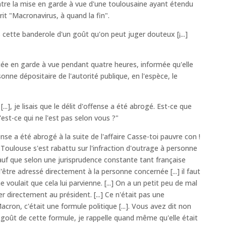
tre la mise en garde à vue d'une toulousaine ayant étendu
rit "Macronavirus, à quand la fin".
 cette banderole d'un goût qu'on peut juger douteux [¡...]
cée en garde à vue pendant quatre heures, informée qu'elle
onne dépositaire de l'autorité publique, en l'espèce, le
..], je lisais que le délit d'offense a été abrogé. Est-ce que
u'est-ce qui ne l'est pas selon vous ?"
nse a été abrogé à la suite de l'affaire Casse-toi pauvre con !
e Toulouse s'est rabattu sur l'infraction d'outrage à personne
sauf que selon une jurisprudence constante tant française
tre adressé directement à la personne concernée [...] il faut
e voulait que cela lui parvienne. [...] On a un petit peu de mal
er directement au président. [...] Ce n'était pas une
acron, c'était une formule politique [...]. Vous avez dit non
 goût de cette formule, je rappelle quand même qu'elle était