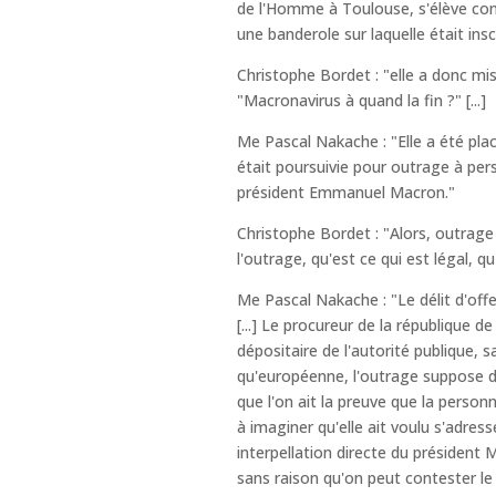
de l'Homme à Toulouse, s'élève con
une banderole sur laquelle était insc
Christophe Bordet : "elle a donc mis
"Macronavirus à quand la fin ?" [...]
Me Pascal Nakache : "Elle a été pla
était poursuivie pour outrage à pers
président Emmanuel Macron."
Christophe Bordet : "Alors, outrage [.
l'outrage, qu'est ce qui est légal, q
Me Pascal Nakache : "Le délit d'offe
[...] Le procureur de la république d
dépositaire de l'autorité publique, 
qu'européenne, l'outrage suppose d'ê
que l'on ait la preuve que la personn
à imaginer qu'elle ait voulu s'adress
interpellation directe du président M
sans raison qu'on peut contester le