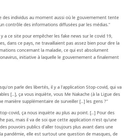
ôle des individus au moment aussi où le gouvernement tente
t un contrôle des informations diffusées par les médias."
l y a ce site pour empêcher les fake news sur le covid 19,
es, dans ce pays, ne travaillaient pas assez bien pour dire la
rmations concernant la maladie, ce qui est absolument
ronavirus, initiative à laquelle le gouvernement a finalement
u'on parle des libertés, il y a l'application Stop-covid, qui va
ables [...], ça vous inquiète, vous Me Nakache (à la Ligue des
 manière supplémentaire de surveiller [...] les gens ?"
op-covid, ça nous inquiète au plus au point. [...] Pour des
e pas, mais il va de soi que cette application n'est qu'une
 des pouvoirs publics d'aller toujours plus avant dans une
 de la pandémie, elle est surtout une question de masques, de