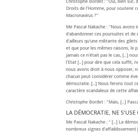
Christophe Bordet : "Oui, bien sûr, d
Droits de l'Homme, pour soutenir c
Macronavirus ?"
Me Pascal Nakache : "Nous avons 
d'abandonner ces poursuites et de dir
d'ailleurs qu'une militante des gile
et que pour les mêmes raisons, le pa
jamais ce n'était pas le cas, [...] n
l'Etat [...] pour dire que cela suff
nous avons droit à nous opposer, n
chacun peut considérer comme évent
démocratie. [...] Nous ferons tout ce
caractère scandaleux de cette affaire.
Christophe Bordet : "Mais, [...] Pa
LA DÉMOCRATIE, NE S'USE 
Me Pascal Nakache : " [...] La démocra
nombreux signes d'affaiblissement [..