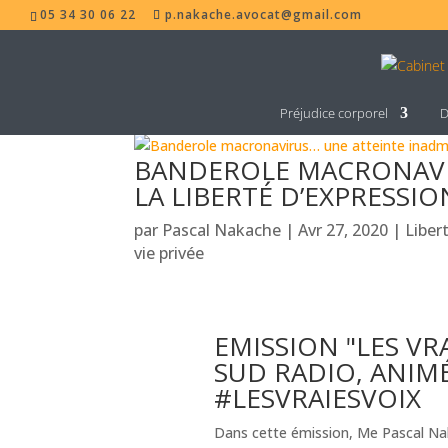
05 34 30 06 22
p.nakache.avocat@gmail.com
Préjudice corporel
D
BANDEROLE MACRONAVIR
LA LIBERTÉ D’EXPRESSIO
par
Pascal Nakache
|
Avr 27, 2020
|
Liber
vie privée
EMISSION "LES VRA
SUD RADIO, ANIM
#
LESVRAIESVOIX
Dans cette émission, Me Pascal Nak