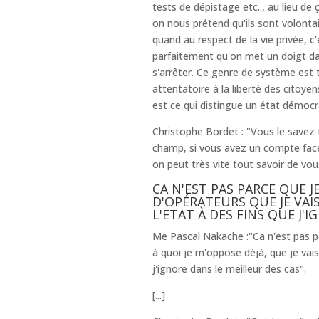
tests de dépistage etc.., au lieu de 
on nous prétend qu'ils sont volontair
quand au respect de la vie privée, c
parfaitement qu'on met un doigt d
s'arrêter. Ce genre de système est t
attentatoire à la liberté des citoyens
est ce qui distingue un état démocrati
Christophe Bordet : "Vous le savez 
champ, si vous avez un compte faceb
on peut très vite tout savoir de vou
CA N'EST PAS PARCE QUE 
D'OPÉRATEURS QUE JE VAI
L'ETAT À DES FINS QUE J'I
Me Pascal Nakache :"Ca n'est pas pa
à quoi je m'oppose déjà, que je vais 
j'ignore dans le meilleur des cas".
[...]