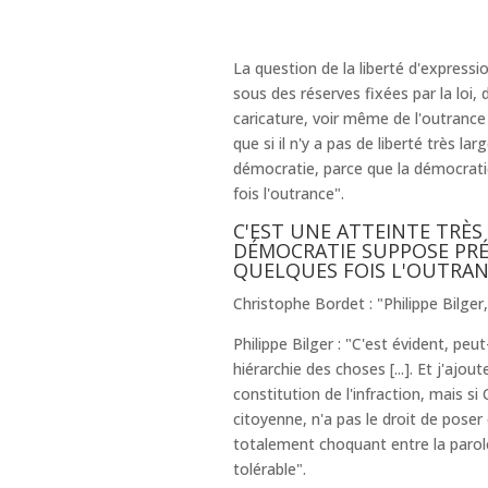
La question de la liberté d'express
sous des réserves fixées par la loi, 
caricature, voir même de l'outrance
que si il n'y a pas de liberté très l
démocratie, parce que la démocrati
fois l'outrance".
C'EST UNE ATTEINTE TRÈS
DÉMOCRATIE SUPPOSE PRÉ
QUELQUES FOIS L'OUTRA
Christophe Bordet : "Philippe Bilger,
Philippe Bilger : "C'est évident, peut
hiérarchie des choses [...]. Et j'ajou
constitution de l'infraction, mais si
citoyenne, n'a pas le droit de pose
totalement choquant entre la parole
tolérable".