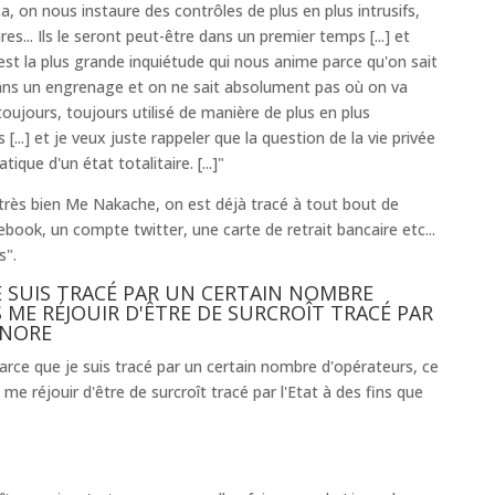
ça, on nous instaure des contrôles de plus en plus intrusifs,
es... Ils le seront peut-être dans un premier temps [...] et
'est la plus grande inquiétude qui nous anime parce qu'on sait
ans un engrenage et on ne sait absolument pas où on va
oujours, toujours utilisé de manière de plus en plus
 [...] et je veux juste rappeler que la question de la vie privée
que d'un état totalitaire. [...]"
très bien Me Nakache, on est déjà tracé à tout bout de
ook, un compte twitter, une carte de retrait bancaire etc...
s".
JE SUIS TRACÉ PAR UN CERTAIN NOMBRE
S ME RÉJOUIR D'ÊTRE DE SURCROÎT TRACÉ PAR
GNORE
rce que je suis tracé par un certain nombre d'opérateurs, ce
me réjouir d'être de surcroît tracé par l'Etat à des fins que