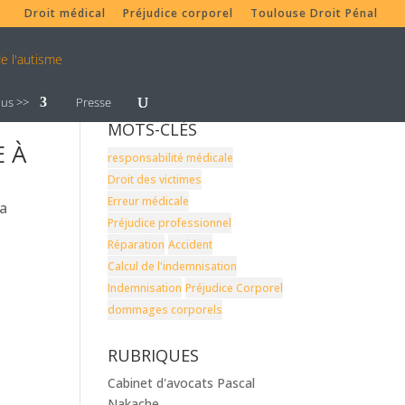
Droit médical
Préjudice corporel
Toulouse Droit Pénal
lus >>
Presse
MOTS-CLÉS
 À
responsabilité médicale
Droit des victimes
Erreur médicale
la
Préjudice professionnel
Réparation
Accident
Calcul de l'indemnisation
Indemnisation
Préjudice Corporel
dommages corporels
RUBRIQUES
Cabinet d'avocats Pascal
Nakache