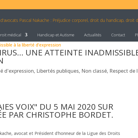
roit médical
Handicap et Autisme
Actualités
Contact
P
US… UNE ATTEINTE INADMISSIBLE
N
té d'expression
,
Libertés publiques
,
Non classé
,
Respect de 
IES VOIX" DU 5 MAI 2020 SUR
ÉE PAR CHRISTOPHE BORDET.
ache, avocat et Président d'honneur de la Ligue des Droits