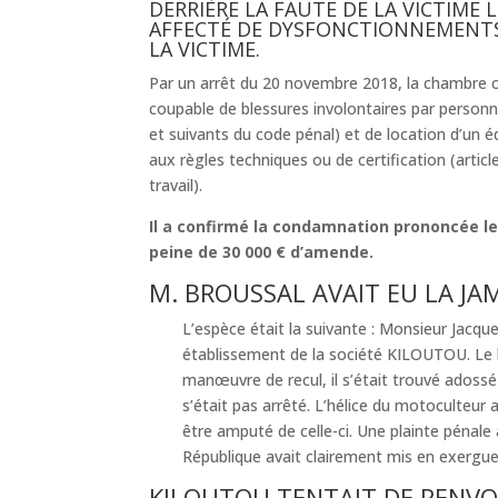
DERRIÈRE LA FAUTE DE LA VICTIME 
AFFECTÉ DE DYSFONCTIONNEMENTS
LA VICTIME.
Par un arrêt du 20 novembre 2018, la chambre c
coupable de blessures involontaires par personne
et suivants du code pénal) et de location d’un 
aux règles techniques ou de certification (artic
travail).
Il a confirmé la condamnation prononcée le
peine de 30 000 € d’amende.
M. BROUSSAL AVAIT EU LA J
L’espèce était la suivante : Monsieur Jacqu
établissement de la société KILOUTOU. Le len
manœuvre de recul, il s’était trouvé adossé
s’était pas arrêté. L’hélice du motoculteur
être amputé de celle-ci. Une plainte pénale
République avait clairement mis en exergue
KILOUTOU TENTAIT DE RENVOY