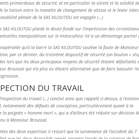
ents primordiaux de sécurité, et en particulier la sûreté et la solidité d
e la liaison entre la manette de changement de vitesse et le levier inte
sponsabilité pénale de la SAS KILOUTOU est engagée (…)
la SAS KILOUTOU plaide le doute fondé sur l’imprécision des circonstanc
éventuelles manipulations sur le motoculteur lié à un démontage partiel 
 inopérante qu’à la barre la SAS KILOUTOU soulève la faute de Monsieur
tion, par ce dernier, du troisième dispositif de sécurité (un bouton « sto
 des lors que les deux principaux moyens de sécurité étaient défaillants 
ur Broussal qui n’a plus eu d’autre alternative que de faire basculer l’
rogression.
SPECTION DU TRAVAIL
nspection du travail (…) conclut ainsi que rappelé ci-dessus, à l’existe
el, notamment des défauts de conception, particulièrement quant à la
e la poignée « homme mort », qui a d’ailleurs été réduite sur décision d
venu à Monsieur Broussal.
tes des deux expertises il ressort que la survenance de l’accident du 7
ait que les deux dispositifs censés garantir l’arrêt de la rotation de fra