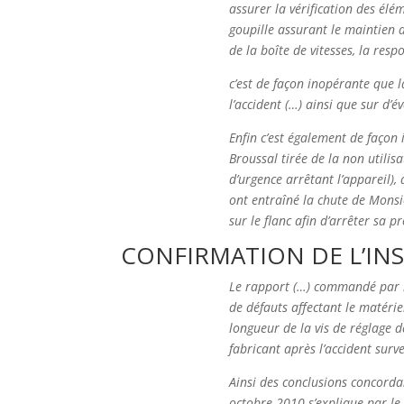
assurer la vérification des élém
goupille assurant le maintien d
de la boîte de vitesses, la re
c’est de façon inopérante que 
l’accident (…) ainsi que sur d’
Enfin c’est également de façon
Broussal tirée de la non utilisa
d’urgence arrêtant l’appareil),
ont entraîné la chute de Monsie
sur le flanc afin d’arrêter sa p
CONFIRMATION DE L’IN
Le rapport (…) commandé par l’i
de défauts affectant le matéri
longueur de la vis de réglage d
fabricant après l’accident sur
Ainsi des conclusions concordan
octobre 2010 s’explique par le f