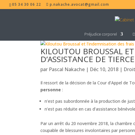
05 34 30 06 22
p.nakache.avocat@gmail.com
Préjudice corporel
D
KILOUTOU BROUSSAL ET 
D’ASSISTANCE DE TIERC
par
Pascal Nakache
|
Déc 10, 2018
|
Droi
Il ressort de la décision de la Cour d’Appel de 
personne
:
n’est pas subordonnée à la production de justi
n’est pas réduite en cas d’assistance bénévol
Par un arrêt du 20 novembre 2018, la chambre c
coupable de blessures involontaires par personne