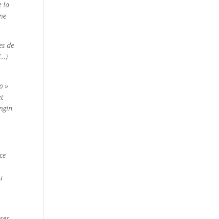
e la
rne
es de
(…)
p »
et
engin
nce
u
ises