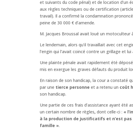
et suivants du code pénal) et de location d’un 
aux règles techniques ou de certification (artic
travail). Il a confirmé la condamnation prononcé
peine de 30 000 € d’amende.
M. Jacques Broussal avait loué un motoculteur
Le lendemain, alors qu’il travaillait avec cet eng
l’engin qui l’avait coincé contre un grillage et lu
Une plainte pénale avait rapidement été déposée
mis en exergue les graves défauts du produit l
En raison de son handicap, la cour a constaté q
par une
tierce personne
et a retenu un
coût h
son handicap.
Une partie de ces frais d’assistance ayant été a
un certain nombre de règles
,
dont celle-ci :
« l’
à la production de justificatifs et n’est p
famille »
.