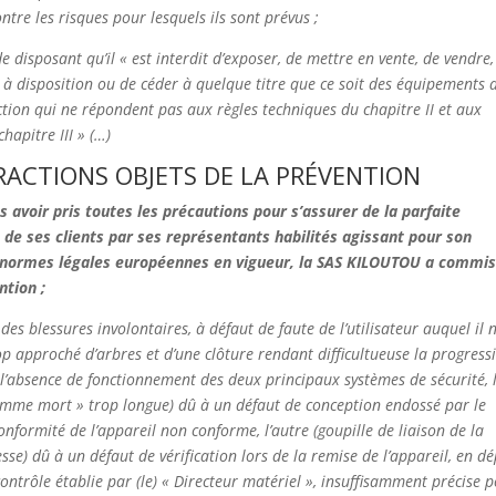
ntre les risques pour lesquels ils sont prévus ;
 disposant qu’il « est interdit d’exposer, de mettre en vente, de vendre,
e à disposition ou de céder à quelque titre que ce soit des équipements 
ction qui ne répondent pas aux règles techniques du chapitre II et aux
hapitre III » (…)
RACTIONS OBJETS DE LA PRÉVENTION
s avoir pris toutes les précautions pour s’assurer de la parfaite
de ses clients par ses représentants habilités agissant pour son
x normes légales européennes en vigueur, la SAS KILOUTOU a commis
ntion ;
des blessures involontaires, à défaut de faute de l’utilisateur auquel il 
op approché d’arbres et d’une clôture rendant difficultueuse la progress
 l’absence de fonctionnement des deux principaux systèmes de sécurité, 
homme mort » trop longue) dû à un défaut de conception endossé par le
conformité de l’appareil non conforme, l’autre (goupille de liaison de la
e) dû à un défaut de vérification lors de la remise de l’appareil, en dé
contrôle établie par (le) « Directeur matériel », insuffisamment précise 