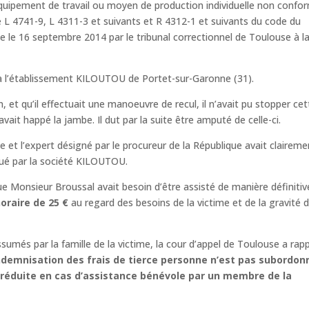
équipement de travail ou moyen de production individuelle non confo
le L 4741-9, L 4311-3 et suivants et R 4312-1 et suivants du code du
e le 16 septembre 2014 par le tribunal correctionnel de Toulouse à l
 à l’établissement KILOUTOU de Portet-sur-Garonne (31).
in, et qu’il effectuait une manoeuvre de recul, il n’avait pu stopper ce
i avait happé la jambe. Il dut par la suite être amputé de celle-ci.
 et l’expert désigné par le procureur de la République avait claireme
oué par la société KILOUTOU.
ue Monsieur Broussal avait besoin d’être assisté de manière définitiv
oraire de 25 €
au regard des besoins de la victime et de la gravité 
ssumés par la famille de la victime, la cour d’appel de Toulouse a rap
indemnisation des frais de tierce personne n’est pas subordo
as réduite en cas d’assistance bénévole par un membre de la