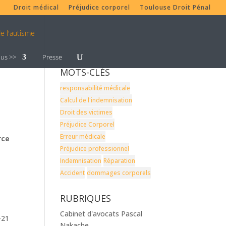
Droit médical
Préjudice corporel
Toulouse Droit Pénal
lus >>
Presse
MOTS-CLÉS
responsabilité médicale
Calcul de l'indemnisation
Droit des victimes
Préjudice Corporel
Erreur médicale
rce
Préjudice professionnel
Indemnisation
Réparation
Accident
dommages corporels
RUBRIQUES
Cabinet d'avocats Pascal
-21
Nakache