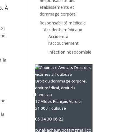
Responsabilité des
T
, À
établissements et
dommage corporel
Responsabilité médicale
-21
Accidents médicaux
rme
Accident à
l'accouchement
Infection nosocomiale
à la
Droit du dommage corporel,
droit médical, droit du
handicap
 ne
17 Allées François Verdier
t
31 000 Toulouse
 la
05 34 30 06 22
p.nakache.avocat@gmail.co