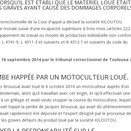
LORSQU’IL EST ÉTABLI QUE LE MATÉRIEL LOUÉ ÉTAI
 GRAVES AYANT CAUSÉ DES DOMMAGES CORPORELS
orrectionnelle de la Cour d’appel a déclaré la société KILOUTOU
 morale suivie d’une incapacité supérieure à trois mois (articles 222
équipement de travail ou moyen de production individuelle non confo
le L 4741-9, L 4311-3 et suivants et R 4312-1 et suivants du code du
 16 septembre 2014 par le tribunal correctionnel de Toulouse 
AMBE HAPPÉE PAR UN MOTOCULTEUR LOUÉ.
es Broussal avait loué le 6 octobre 2010 un motoculteur auprès d’un
demain, alors qu’il travaillait avec cet engin, et qu’il effectuait une
 à un grillage et avait voulu stopper la course du motoculteur, lequel
 avait happé la jambe de Jacques Broussal, qui avait dû ultérieuremen
 avait rapidement été déposée et l’expert désigné par le procureur de
 les graves défauts du produit loué par la société KILOUTOU.
ER LA RESPONSABILITÉ SUR LE