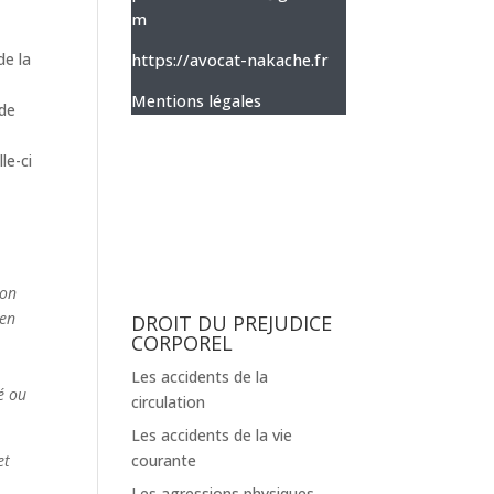
m
https://avocat-nakache.fr
de la
Mentions légales
 de
le-ci
ion
 en
DROIT DU PREJUDICE
CORPOREL
Les accidents de la
é ou
circulation
Les accidents de la vie
et
courante
Les agressions physiques