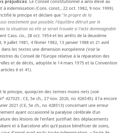
es préjudices
. Le Conseil constitutionnel a ainsi élevé au
it à indemnisation
(
Cons. const., 22 oct. 1982, 9 nov. 1999).
ctifié le principe et déclare que "
le propre de la
aussi exactement que possible, l'équilibre détruit par le
s la situation où elle se serait trouvée si l'acte dommageable
nt Cass. civ., 28 oct. 1954 et les arrêts de la deuxième
 juillet 1981, 4 février 1982, 13 janvier 1988 et 21 avril
s dans les textes une dimension européenne (Voir la
istres du Conseil de l'Europe relative à la réparation des
lles et de décès, adoptée le 14 mars 1975 et la Convention
rticles 6 et 41).
t le principe, quoiqu’en des termes moins nets (voir
27325 ; CE, 5e ch., 27 nov. 2020, no 426545). Il l’a encore
vrier 2021 (CE, 5e ch., no 428513) concernant une erreur
ement ayant occasionné la paralysie cérébrale d’un
ature des lésions de l’enfant justifiait des déplacements
iami et à Barcelone afin qu’il puisse bénéficier de soins,
our d’appel avait exclu toute indemnisation, « faute de