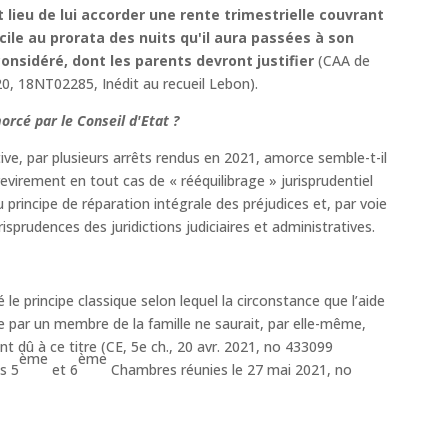
it lieu de lui accorder une rente trimestrielle couvrant
cile au prorata des nuits qu'il aura passées à son
onsidéré, dont les parents devront justifier
(CAA de
 18NT02285, Inédit au recueil Lebon).
orcé par le Conseil d'Etat ?
tive, par plusieurs arrêts rendus en 2021, amorce semble-t-il
irement en tout cas de « rééquilibrage » jurisprudentiel
u principe de réparation intégrale des préjudices et, par voie
isprudences des juridictions judiciaires et administratives.
 le principe classique selon lequel la circonstance que l’aide
e par un membre de la famille ne saurait, par elle-même,
nt dû à ce titre (CE, 5e ch., 20 avr. 2021, no 433099
ème
ème
s 5
et 6
Chambres réunies le 27 mai 2021, no