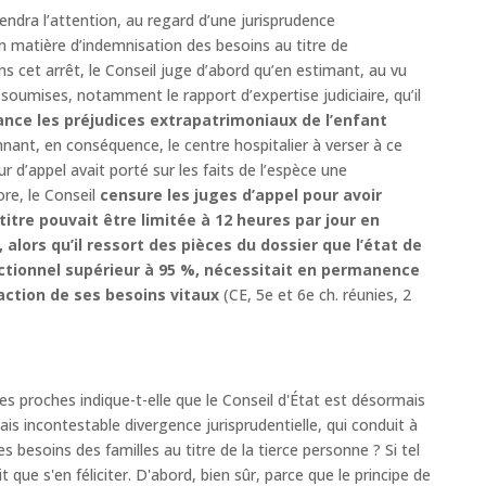
tiendra l’attention, au regard d’une jurisprudence
en matière d’indemnisation des besoins au titre de
ns cet arrêt, le Conseil juge d’abord qu’en estimant, au vu
t soumises, notamment le rapport d’expertise judiciaire, qu’il
ance les préjudices extrapatrimoniaux de l’enfant
ant, en conséquence, le centre hospitalier à verser à ce
our d’appel avait porté sur les faits de l’espèce une
re, le Conseil
censure les juges d’appel pour avoir
titre pouvait être limitée à 12 heures par jour en
alors qu’il ressort des pièces du dossier que l’état de
onctionnel supérieur à 95 %, nécessitait en permanence
action de ses besoins vitaux
(CE, 5e et 6e ch. réunies, 2
es proches indique-t-elle que le Conseil d'État est désormais
ais incontestable divergence jurisprudentielle, qui conduit à
s besoins des familles au titre de la tierce personne ? Si tel
t que s'en féliciter. D'abord, bien sûr, parce que le principe de