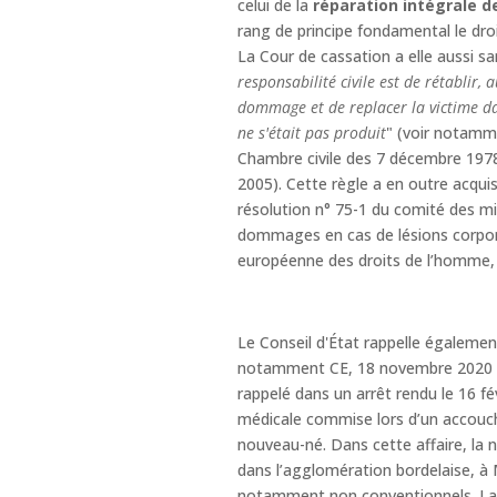
celui de la
réparation intégrale d
rang de principe fondamental le dro
La Cour de cassation a elle aussi san
responsabilité civile est de rétablir, 
dommage et de replacer la victime dan
ne s'était pas produit
" (voir notamme
Chambre civile des 7 décembre 1978, 9
2005). Cette règle a en outre acqui
résolution n° 75-1 du comité des min
dommages en cas de lésions corpore
européenne des droits de l’homme, a
Le Conseil d'État rappelle égalemen
notamment CE, 18 novembre 2020 n° 4
rappelé dans un arrêt rendu le 16 fé
médicale commise lors d’un accouch
nouveau-né. Dans cette affaire, la n
dans l’agglomération bordelaise, à M
notamment non conventionnels. La c