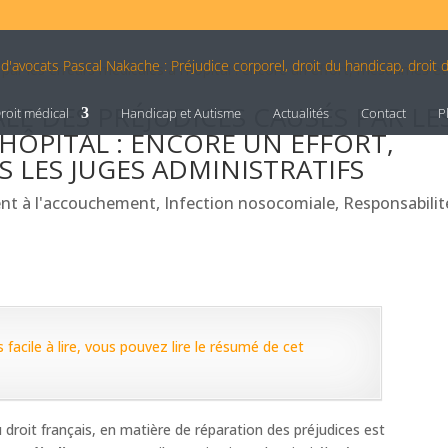
LE DES PRÉJUDICES CAUSÉS PAR LE
roit médical
Handicap et Autisme
Actualités
Contact
P
’HÔPITAL : ENCORE UN EFFORT,
 LES JUGES ADMINISTRATIFS
ent à l'accouchement
,
Infection nosocomiale
,
Responsabilit
l
 facile à lire, vous pouvez lire le résumé de cet
droit français, en matière de réparation des préjudices est