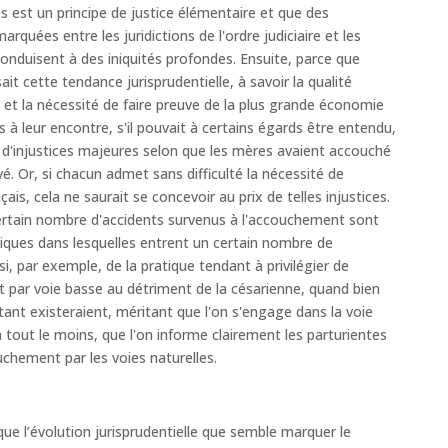
es est un principe de justice élémentaire et que des
arquées entre les juridictions de l'ordre judiciaire et les
 conduisent à des iniquités profondes. Ensuite, parce que
ait cette tendance jurisprudentielle, à savoir la qualité
 et la nécessité de faire preuve de la plus grande économie
 leur encontre, s'il pouvait à certains égards être entendu,
 d'injustices majeures selon que les mères avaient accouché
é. Or, si chacun admet sans difficulté la nécessité de
ais, cela ne saurait se concevoir au prix de telles injustices.
n certain nombre d'accidents survenus à l'accouchement sont
ques dans lesquelles entrent un certain nombre de
si, par exemple, de la pratique tendant à privilégier de
 par voie basse au détriment de la césarienne, quand bien
nt existeraient, méritant que l'on s'engage dans la voie
out le moins, que l'on informe clairement les parturientes
chement par les voies naturelles.
r que l’évolution jurisprudentielle que semble marquer le