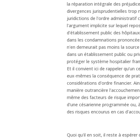
la réparation intégrale des préjudic
divergences jurisprudentielles trop m
juridictions de l'ordre administratif
l'argument implicite sur lequel repos
d'établissement public des hôpitaux
dans les condamnations prononcées à
n'en demeurait pas moins la source
dans un établissement public ou priv
protéger le système hospitalier franç
Et il convient ici de rappeler qu’u
eux-mêmes la conséquence de prati
considérations d'ordre financier. Ain
manière outrancière l'accouchement
même des facteurs de risque importa
d'une césarienne programmée ou, à t
des risques encourus en cas d'accou
Quoi qu'il en soit, il reste à espére