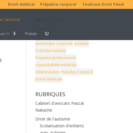
Droit médical
Préjudice corporel
Toulouse Droit Pénal
MOTS-CLÉS
Réparation
S
lus >>
Presse
Calcul de l'indemnisation
dommages corporels
Accident
Droit des victimes
Préjudice professionnel
é
responsabilité médicale
Indemnisation
Préjudice Corporel
Erreur médicale
RUBRIQUES
Cabinet d'avocats Pascal
Nakache
Droit de l'autisme
Scolarisation d'enfants
avec autisme