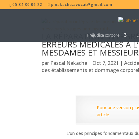
05 34 30 06 22
p.nakache.avocat@gmail.com
LA RÉPARATION INTÉGRA
Préjudice corporel
D
ERREURS MÉDICALES À L
MESDAMES ET MESSIEURS
par
Pascal Nakache
|
Oct 7, 2021
|
Accid
des établissements et dommage corpore
Pour une version plus
article.
L'un des principes fondamentaux du 