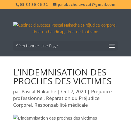
05 34 30 06 22
p.nakache.avocat@gmail.com
Sélectionner Une Page
L’INDEMNISATION DES
PROCHES DES VICTIMES
par
Pascal Nakache
|
Oct 7, 2020
|
Préjudice
professionnel
,
Réparation du Préjudice
Corporel
,
Responsabilité médicale