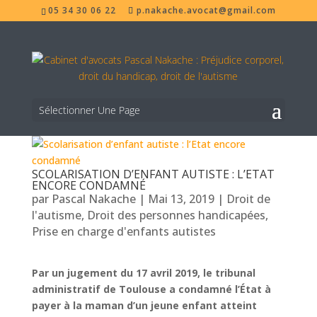
05 34 30 06 22
p.nakache.avocat@gmail.com
Sélectionner Une Page
SCOLARISATION D’ENFANT AUTISTE : L’ETAT
ENCORE CONDAMNÉ
par
Pascal Nakache
|
Mai 13, 2019
|
Droit de
l'autisme
,
Droit des personnes handicapées
,
Prise en charge d'enfants autistes
Par un jugement du 17 avril 2019, le tribunal
administratif de Toulouse a
condamné l’État à
payer à la maman d’un jeune enfant atteint