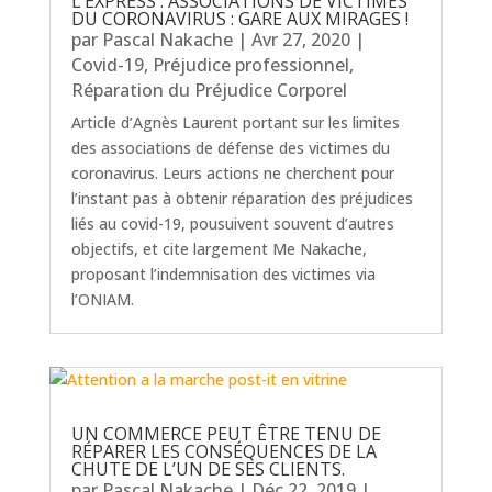
L’EXPRESS : ASSOCIATIONS DE VICTIMES
DU CORONAVIRUS : GARE AUX MIRAGES !
par
Pascal Nakache
|
Avr 27, 2020
|
Covid-19
,
Préjudice professionnel
,
Réparation du Préjudice Corporel
Article d’Agnès Laurent portant sur les limites
des associations de défense des victimes du
coronavirus. Leurs actions ne cherchent pour
l’instant pas à obtenir réparation des préjudices
liés au covid-19, pousuivent souvent d’autres
objectifs, et cite largement Me Nakache,
proposant l’indemnisation des victimes via
l’ONIAM.
UN COMMERCE PEUT ÊTRE TENU DE
RÉPARER LES CONSÉQUENCES DE LA
CHUTE DE L’UN DE SES CLIENTS.
par
Pascal Nakache
|
Déc 22, 2019
|