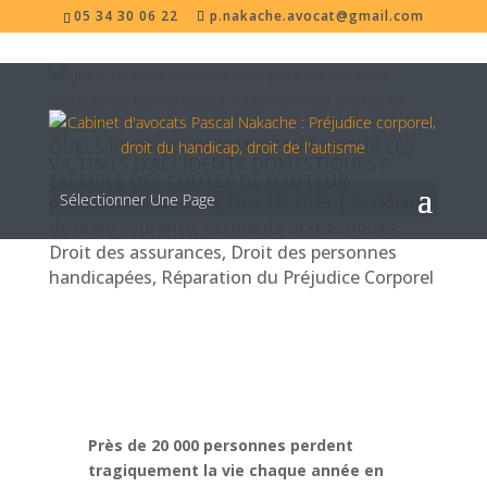
05 34 30 06 22
p.nakache.avocat@gmail.com
QUELS RECOURS INDEMNITAIRES POUR LES
VICTIMES D’ACCIDENTS DOMESTIQUES ?
EXEMPLE DES CHUTES DE HAUTEUR
Sélectionner Une Page
par
Pascal Nakache
|
Nov 10, 2025
|
Accidents
de la vie courante
,
Accidents domestiques
,
Droit des assurances
,
Droit des personnes
handicapées
,
Réparation du Préjudice Corporel
Près de 20 000 personnes perdent
tragiquement la vie chaque année en