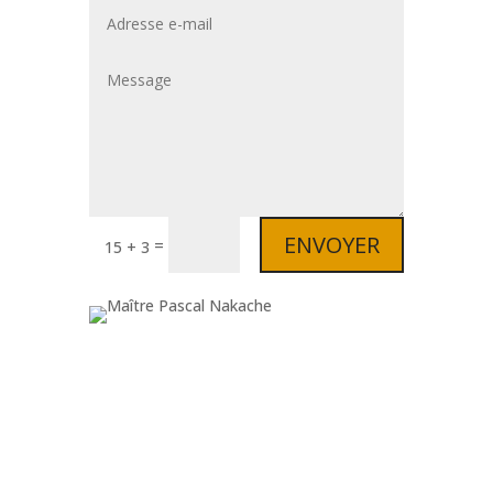
ENVOYER
=
15 + 3