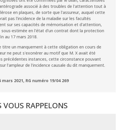
ognitives ont été confirmées par le bilan, caractérisées
antérograde associé à des troubles de l'attention tout à
clérose en plaques, de sorte que l'assureur, auquel cette
ait pas l'incidence de la maladie sur les facultés
nt sur ses capacités de mémorisation et d'attention,
e sous-estimée en l'état d'un contrat dont la protection
fin au 17 mars 2018.
e titre un manquement à cette obligation en cours de
reur ne peut s'exonérer au motif que M. X avait été
des précédentes instances, cette circonstance pouvant
sur l’ampleur de l'incidence causale du dit manquement.
6 mars 2021, RG numéro 19/04 269
 VOUS RAPPELONS