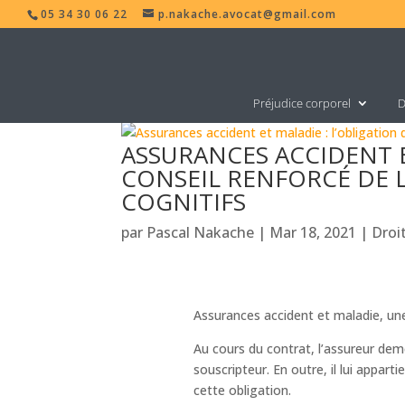
05 34 30 06 22
p.nakache.avocat@gmail.com
Préjudice corporel
D
ASSURANCES ACCIDENT E
CONSEIL RENFORCÉ DE 
COGNITIFS
par
Pascal Nakache
|
Mar 18, 2021
|
Droi
Assurances accident et maladie, une 
Au cours du contrat, l’assureur dem
souscripteur. En outre, il lui apparti
cette obligation.