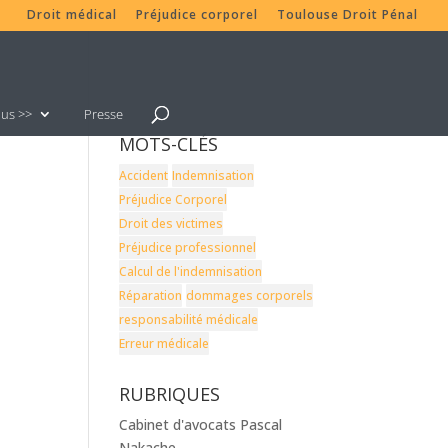
Droit médical
Préjudice corporel
Toulouse Droit Pénal
lus >>
Presse
MOTS-CLÉS
Accident
Indemnisation
Préjudice Corporel
Droit des victimes
Préjudice professionnel
Calcul de l'indemnisation
Réparation
dommages corporels
responsabilité médicale
Erreur médicale
RUBRIQUES
Cabinet d'avocats Pascal
Nakache