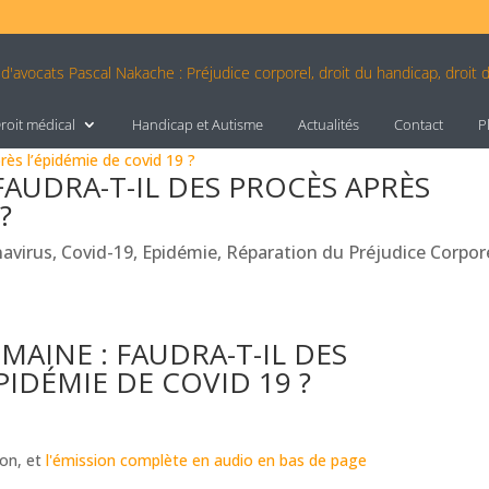
roit médical
Handicap et Autisme
Actualités
Contact
P
 FAUDRA-T-IL DES PROCÈS APRÈS
?
avirus
,
Covid-19
,
Epidémie
,
Réparation du Préjudice Corpor
EMAINE : FAUDRA-T-IL DES
PIDÉMIE DE COVID 19 ?
ion, et
l'émission complète en audio en bas de page