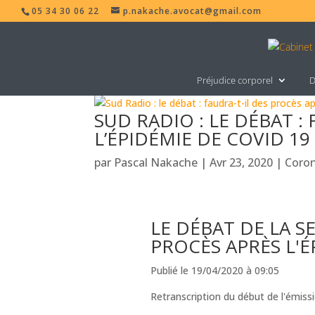
05 34 30 06 22
p.nakache.avocat@gmail.com
Préjudice corporel
D
SUD RADIO : LE DÉBAT :
L’ÉPIDÉMIE DE COVID 19 
par
Pascal Nakache
|
Avr 23, 2020
|
Coron
LE DÉBAT DE LA S
PROCÈS APRÈS L'É
Publié le
19/04/2020 à 09:05
Retranscription du début de l'émiss