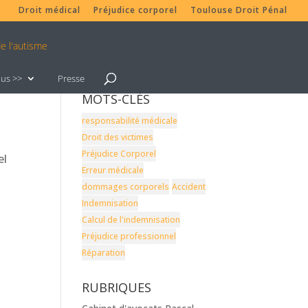
Droit médical
Préjudice corporel
Toulouse Droit Pénal
lus >>
Presse
MOTS-CLÉS
responsabilité médicale
Droit des victimes
Préjudice Corporel
el
Erreur médicale
dommages corporels
Accident
Indemnisation
Calcul de l'indemnisation
Préjudice professionnel
Réparation
RUBRIQUES