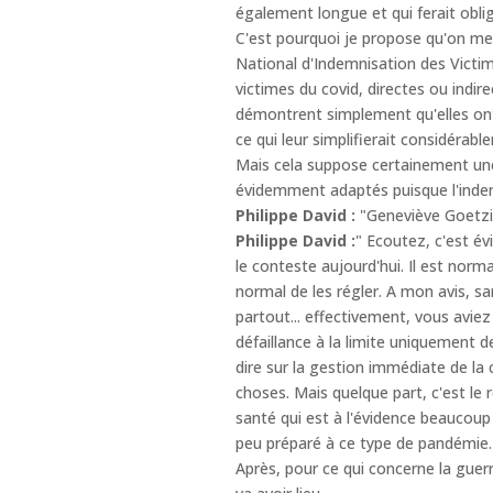
également longue et qui ferait obli
C'est pourquoi je propose qu'on met
National d'Indemnisation des Victim
victimes du covid, directes ou indire
démontrent simplement qu'elles ont
ce qui leur simplifierait considérabl
Mais cela suppose certainement une
évidemment adaptés puisque l'indem
Philippe David :
"Geneviève Goetzing
Philippe David :
" Ecoutez, c'est év
le conteste aujourd'hui. Il est nor
normal de les régler. A mon avis, sa
partout... effectivement, vous aviez 
défaillance à la limite uniquement d
dire sur la gestion immédiate de la 
choses. Mais quelque part, c'est le
santé qui est à l'évidence beaucoup
peu préparé à ce type de pandémie.
Après, pour ce qui concerne la guerr