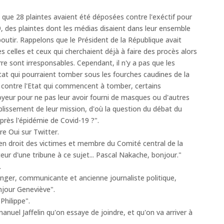
que 28 plaintes avaient été déposées contre l'exéctif pour
9, des plaintes dont les médias disaient dans leur ensemble
outir. Rappelons que le Président de la République avait
s celles et ceux qui cherchaient déjà à faire des procès alors
e sont irresponsables. Cependant, il n'y a pas que les
Etat qui pourraient tomber sous les fourches caudines de la
s contre l'Etat qui commencent à tomber, certains
yeur pour ne pas leur avoir fourni de masques ou d'autres
lissement de leur mission, d'où la question du débat du
près l'épidémie de Covid-19 ?".
e Oui sur Twitter.
n droit des victimes et membre du Comité central de la
ur d'une tribune à ce sujet... Pascal Nakache, bonjour."
.
ger, communicante et ancienne journaliste politique,
njour Geneviève".
hilippe".
uel Jaffelin qu'on essaye de joindre, et qu'on va arriver à