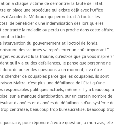
gation à chaque victime de démontrer la faute de l'Etat.
te en place une procédure qui existe déjà avec l'Office
es d'Accidents Médicaux qui permettrait à toutes les
ctes, de bénéficier d'une indemnisation dès lors qu'elles
 contracté la maladie ou perdu un proche dans cette affaire,
ement la tâche.
 intervention du gouvernement et l'octroi de fonds,
nisation des victimes va représenter un coût important."
er, vous avez lu la tribune, qu'est-ce que ça vous inspire ?"
ident qu'il y a eu des défaillances, je pense que personne ne
mal donc de poser des questions à un moment, il va être
ns chercher de coupables parce que les coupables, ils sont
raison Maître, c'est plus une défaillance de l'Etat qu'une
es responsables politiques actuels, même si il y a beaucoup à
crise, sur le manque d'anticipation, sur un certain nombre de
 résultat d'années et d'années de défaillances d'un système de
 trop centralisé, beaucoup trop bureaucratisé, beaucoup trop
e judiciaire, pour répondre à votre question, à mon avis, elle