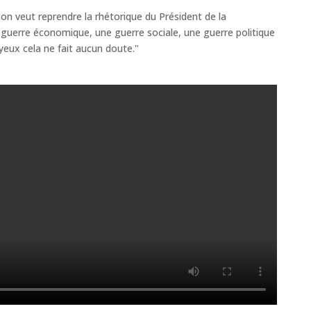
i on veut reprendre la rhétorique du Président de la
e guerre économique, une guerre sociale, une guerre politique
 yeux cela ne fait aucun doute."