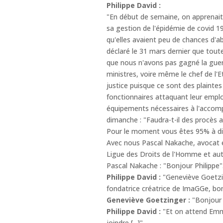
Philippe David :
"En début de semaine, on apprenait 
sa gestion de l'épidémie de covid 1
qu'elles avaient peu de chances d'ab
déclaré le 31 mars dernier que toute
que nous n'avons pas gagné la guerr
ministres, voire même le chef de l'
justice puisque ce sont des plainte
fonctionnaires attaquant leur emplo
équipements nécessaires à l'accomp
dimanche : "Faudra-t-il des procès a
Pour le moment vous êtes 95% à dir
Avec nous Pascal Nakache, avocat e
Ligue des Droits de l'Homme et aute
Pascal Nakache : "Bonjour Philippe"
Philippe David :
"Geneviève Goetzin
fondatrice créatrice de ImaGGe, bo
Geneviève Goetzinger :
"Bonjour P
Philippe David :
"Et on attend Emman
joindre [...]"