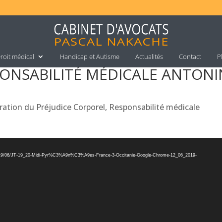
roit médical
Handicap et Autisme
Actualités
Contact
P
PONSABILITÉ MÉDICALE ANTONI
ration du Préjudice Corporel
,
Responsabilité médicale
ds/2019/06/JT-19_20-Midi-Pyr%C3%A9n%C3%A9es-France-3-Occitanie-Google-Chrome-12_06_2019-