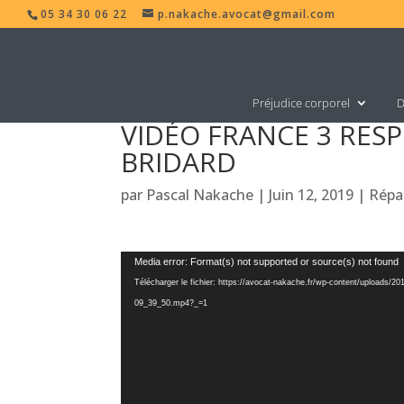
05 34 30 06 22
p.nakache.avocat@gmail.com
Préjudice corporel
D
VIDÉO FRANCE 3 RES
BRIDARD
par
Pascal Nakache
|
Juin 12, 2019
|
Répa
Lecteur
Media error: Format(s) not supported or source(s) not found
vidéo
Télécharger le fichier: https://avocat-nakache.fr/wp-content/uploa
09_39_50.mp4?_=1