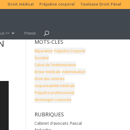
Droit médical
Préjudice corporel
Toulouse Droit Pénal
lus >>
Presse
N
MOTS-CLÉS
Réparation
Préjudice Corporel
Accident
Calcul de l'indemnisation
Erreur médicale
Indemnisation
Droit des victimes
responsabilité médicale
Préjudice professionnel
dommages corporels
RUBRIQUES
Cabinet d'avocats Pascal
Nakache