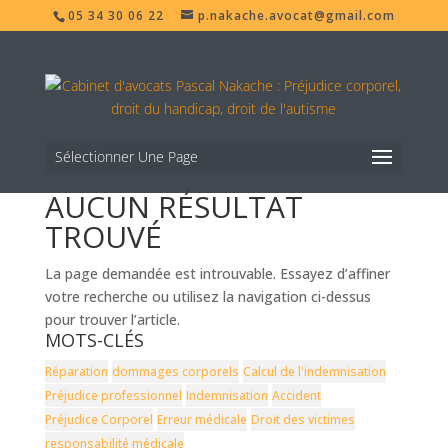
05 34 30 06 22
p.nakache.avocat@gmail.com
Sélectionner Une Page
AUCUN RÉSULTAT
TROUVÉ
La page demandée est introuvable. Essayez d’affiner
votre recherche ou utilisez la navigation ci-dessus
pour trouver l’article.
MOTS-CLÉS
Réparation
dommages corporels
Calcul de l'indemnisation
Préjudice professionnel
Indemnisation
Accident
Préjudice Corporel
Erreur médicale
Droit des victimes
responsabilité médicale