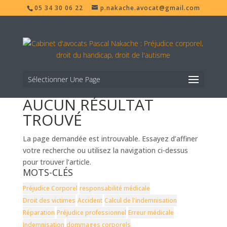
05 34 30 06 22
p.nakache.avocat@gmail.com
Sélectionner Une Page
AUCUN RÉSULTAT
TROUVÉ
La page demandée est introuvable. Essayez d’affiner
votre recherche ou utilisez la navigation ci-dessus
pour trouver l’article.
MOTS-CLÉS
Préjudice Corporel
responsabilité médicale
Droit des victimes
Accident
Calcul de l'indemnisation
Réparation
Préjudice professionnel
Erreur médicale
Indemnisation
dommages corporels