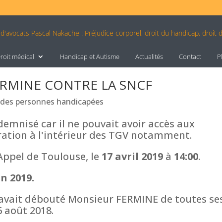
roit médical
Handicap et Autisme
Actualités
Contact
P
FERMINE CONTRE LA SNCF
 des personnes handicapées
emnisé car il ne pouvait avoir accès aux
uration à l'intérieur des TGV notamment.
'Appel de Toulouse, le
17 avril 2019
à
14:00
.
in 2019.
 avait débouté Monsieur FERMINE de toutes se
 août 2018.