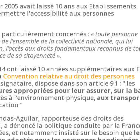
er 2005 avait laissé 10 ans aux Etablissements
ermettre l'accessibilité aux personnes
t particulièrement concernés :
« toute personne
 de l’ensemble de la collectivité nationale, qui lui
ion, l’accès aux droits fondamentaux reconnus de to
ice de sa citoyenneté »
.
4 ont laissé 10 années supplémentaires aux 
la
Convention relative au droit des personnes
signataire, dispose dans son article 9.1 : " les
res appropriées pour leur assurer, sur la b
accès à l’environnement physique,
aux transpor
cation "
as-Aguilar, rapporteuse des droits des
, a dénoncé la politique conduite par la Franc
ées, et notamment insisté sur le besoin que
le
eux adaptés pour les personnes handicapées