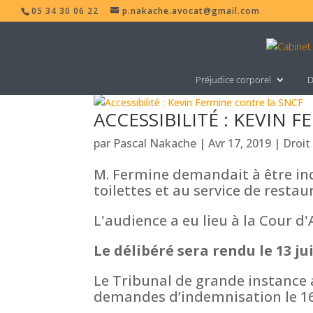
05 34 30 06 22
p.nakache.avocat@gmail.com
Préjudice corporel
D
ACCESSIBILITÉ : KEVIN 
par
Pascal Nakache
|
Avr 17, 2019
|
Droit
M. Fermine demandait à être ind
toilettes et au service de resta
L'audience a eu lieu à la Cour d
Le délibéré sera rendu le 13 ju
Le Tribunal de grande instance
demandes d’indemnisation le 16