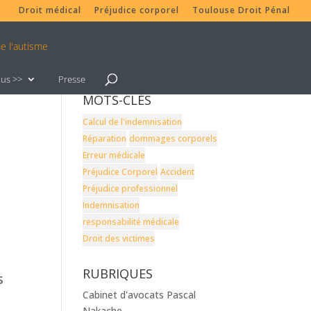
Droit médical
Préjudice corporel
Toulouse Droit Pénal
lus >>
Presse
MOTS-CLÉS
Calcul de l'indemnisation
Réparation
dommages corporels
Erreur médicale
Préjudice Corporel
Accident
Préjudice professionnel
Indemnisation
responsabilité médicale
Droit des victimes
RUBRIQUES
s
Cabinet d'avocats Pascal
Nakache