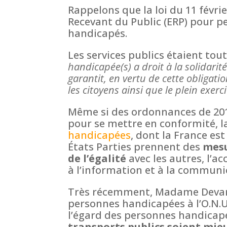
Rappelons que la loi du 11 févri
Recevant du Public (ERP) pour p
handicapés.
Les services publics étaient tou
handicapée(s) a droit à la solidarité
garantit, en vertu de cette obligat
les citoyens ainsi que le plein exerc
Même si des ordonnances de 201
pour se mettre en conformité, 
handicapées
, dont la France est 
États Parties prennent des
mesu
de l’égalité
avec les autres, l’
à l’information et à la communi
Très récemment, Madame Devand
personnes handicapées à l’O.N.U
l’égard des personnes handicap
transports publics soient mi