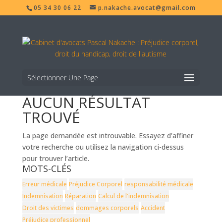
05 34 30 06 22
p.nakache.avocat@gmail.com
Sélectionner Une Page
AUCUN RÉSULTAT
TROUVÉ
La page demandée est introuvable. Essayez d’affiner
votre recherche ou utilisez la navigation ci-dessus
pour trouver l’article.
MOTS-CLÉS
Erreur médicale
Préjudice Corporel
responsabilité médicale
Indemnisation
Réparation
Calcul de l'indemnisation
Droit des victimes
dommages corporels
Accident
Préjudice professionnel