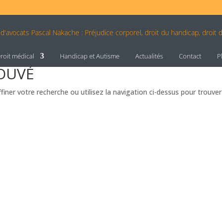
roit médical
Handicap et Autisme
Actualités
Contact
P
OUVÉ
iner votre recherche ou utilisez la navigation ci-dessus pour trouver