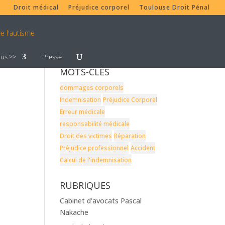
Droit médical
Préjudice corporel
Toulouse Droit Pénal
lus >>
Presse
MOTS-CLÉS
dommages corporels
Indemnisation
Préjudice Corporel
Erreur médicale
responsabilité médicale
Droit des victimes
Réparation
Préjudice professionnel
Accident
Calcul de l'indemnisation
RUBRIQUES
Cabinet d'avocats Pascal
Nakache