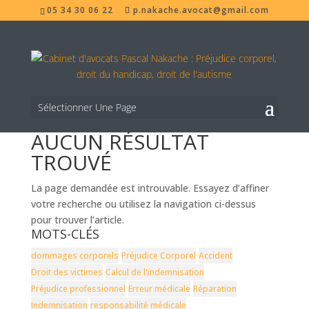
05 34 30 06 22
p.nakache.avocat@gmail.com
Sélectionner Une Page
AUCUN RÉSULTAT
TROUVÉ
La page demandée est introuvable. Essayez d’affiner
votre recherche ou utilisez la navigation ci-dessus
pour trouver l’article.
MOTS-CLÉS
dommages corporels
Préjudice Corporel
Accident
Droit des victimes
Calcul de l'indemnisation
Préjudice professionnel
Erreur médicale
Réparation
Indemnisation
responsabilité médicale