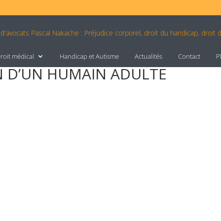
roit médical
Handicap et Autisme
Actualités
Contact
P
N D’UN HUMAIN ADULTE