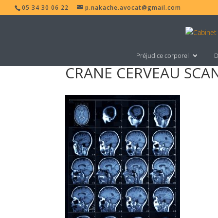
05 34 30 06 22
p.nakache.avocat@gmail.com
Préjudice corporel
D
CRANE CERVEAU SCA