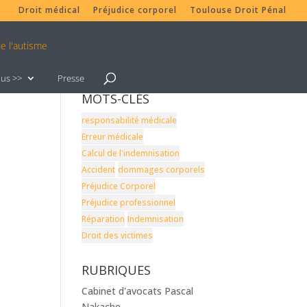
Droit médical
Préjudice corporel
Toulouse Droit Pénal
lus >>
Presse
MOTS-CLÉS
responsabilité médicale
Erreur médicale
Calcul de l'indemnisation
Accident
dommages corporels
Préjudice Corporel
Préjudice professionnel
Réparation
Indemnisation
Droit des victimes
RUBRIQUES
Cabinet d'avocats Pascal
Nakache