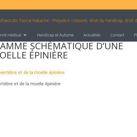
roit médical
Handicap et Autisme
Actualités
Contact
P
GRAMME SCHÉMATIQUE D’UNE
OELLE ÉPINIÈRE
tèbre et de la moelle épinière