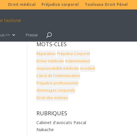
Droit médical
Préjudice corporel
Toulouse Droit Pénal
lus >>
Presse
MOTS-CLÉS
Réparation
Préjudice Corporel
Erreur médicale
Indemnisation
responsabilité médicale
Accident
Calcul de l'indemnisation
Préjudice professionnel
dommages corporels
Droit des victimes
RUBRIQUES
Cabinet d'avocats Pascal
Nakache