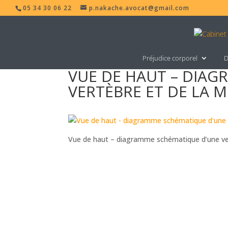
05 34 30 06 22
p.nakache.avocat@gmail.com
Préjudice corporel
D
VUE DE HAUT – DIA
VERTÈBRE ET DE LA M
Vue de haut – diagramme schématique d’une ver