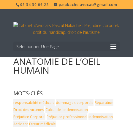
05 34 30 06 22
p.nakache.avocat@gmail.com
Sélectionner Une Page
ANATOMIE DE L’OEIL
HUMAIN
MOTS-CLÉS
responsabilité médicale
dommages corporels
Réparation
Droit des victimes
Calcul de l'indemnisation
Préjudice Corporel
Préjudice professionnel
Indemnisation
Accident
Erreur médicale