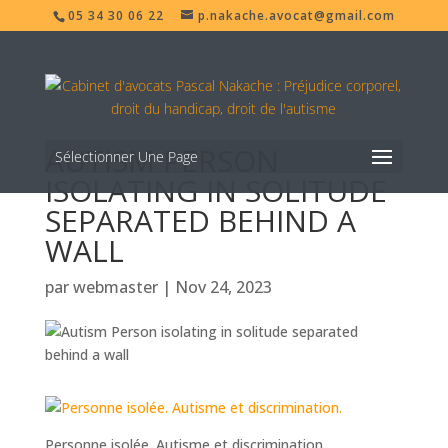
05 34 30 06 22
p.nakache.avocat@gmail.com
AUTISM PERSON
Sélectionner Une Page
ISOLATING IN SOLITUDE
SEPARATED BEHIND A
WALL
par
webmaster
|
Nov 24, 2023
Personne isolée. Autisme et discrimination.