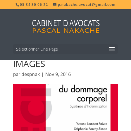
05 34 30 06 22
p.nakache.avocat@gmail.com
Sélectionner Une Page
IMAGES
par
despnak
|
Nov 9, 2016