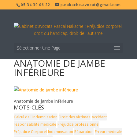
05 34 30 06 22
p.nakache.avocat@gmail.com
Sélectionner Une Page
ANATOMIE DE JAMBE
INFÉRIEURE
Anatomie de jambe inférieure
MOTS-CLÉS
Calcul de l'indemnisation
Droit des victimes
Accident
responsabilité médicale
Préjudice professionnel
Préjudice Corporel
Indemnisation
Réparation
Erreur médicale